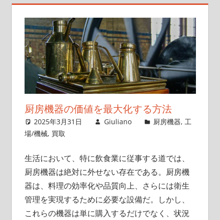
賢
い
暮
ら
し
の
第
一
厨房機器の価値を最大化する方法
歩
2025年3月31日
Giuliano
厨房機器
,
工
を
場/機械
,
買取
踏
み
生活において、特に飲食業に従事する道では、
出
厨房機器は絶対に外せない存在である。
厨房機
そ
器は、料理の効率化や品質向上、さらには衛生
う。
管理を実現するために必要な設備だ。しかし、
これらの機器は単に購入するだけでなく、状況