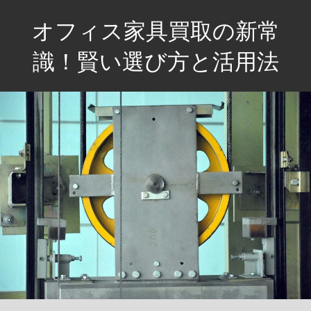
コ
オフィス家具買取の新常
ン
テ
識！賢い選び方と活用法
ン
使
ツ
わ
へ
な
ス
い
キ
家
ッ
具
プ
を
新
た
な
価
値
に！